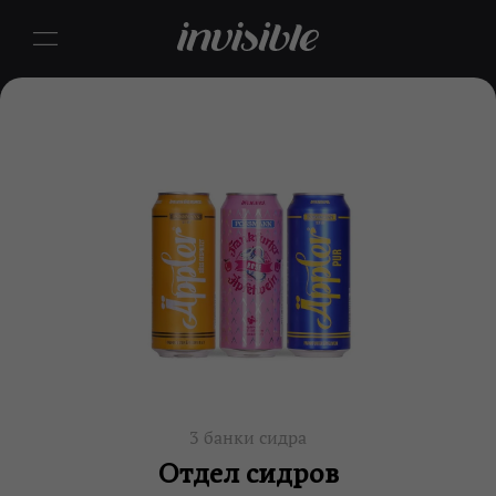
3 банки сидра
Отдел сидров