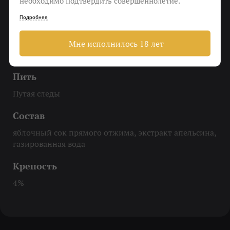
необходимо подтвердить совершеннолетие.
До 8-10 градусов
Подробнее
Еда
Мне исполнилось 18 лет
Овощное карри, запечённый камамбер,
карамельный медовик
Пить
Путая следы
Состав
яблочный сок прямого отжима, экстракт апельсина,
газированная вода
Крепость
4%