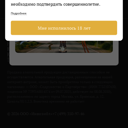
необходимо подтвердить совершеннолетие.
Подробнее
Мне исполнилось 18 лет
О НАС
ПОДДЕРЖКА
FAQ
ЮРИДИЧЕСКОЕ
КОНТАКТЫ
TELEGRAM
Продажа алкогольной продукции дистанционным способом не
осуществляется. Алкогольная продукция, размещенная на нашей
интернет-витрине, может быть приобретена только в следующих
магазинах: — ООО «Содружество и Партнёрство» (ИНН 7732107650,
лицензия № 77РПА0014574 от 09.07.2025, действует по 08.08.2030),
расположенном по адресу город Москва, ул. Брянская, д. 12,
Цоколь/III/1,2,3. Винотека временно не работает
© 2026 ООО «Инвизибл»
+7 (499) 350-97-46