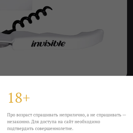
18+
Про возраст спрашивать неприлично, а не спрашивать —
омелье», а можете — «нарзанником». Можете
незаконно. Для доступа на сайт необходимо
лы, а можете снимать её целиком. Вы даже можете
будто не вино открываете, а делаете подход к
подтвердить совершеннолетие.