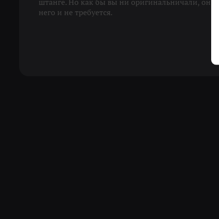
штанге. Но как бы вы ни оригинальничали, он со
него и не требуется.