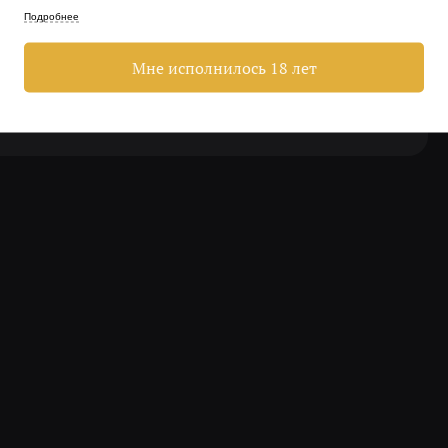
 своей работой справится чётко. А большего от
Подробнее
Мне исполнилось 18 лет