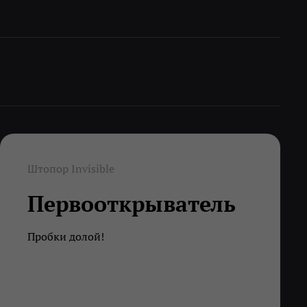
Штопор Invisible
Перво​открыватель
Пробки долой!