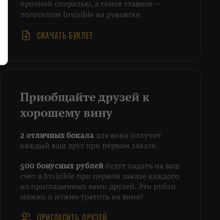
прочной спиралью, а самое главное —
логотипом Invisible на рукоятке.
СКАЧАТЬ БУКЛЕТ
Приобщайте друзей к
хорошему вину
для вина получит
2 отличных бокала
каждый ваш друг при первом заказе.
будут падать на ваш
500 бонусных рублей
счет в Invisible при первом заказе каждого
из приглашенных вами друзей. Эти рубли
можно и нужно тратить на вино!
ПРИГЛАСИТЬ ДРУЗЕЙ