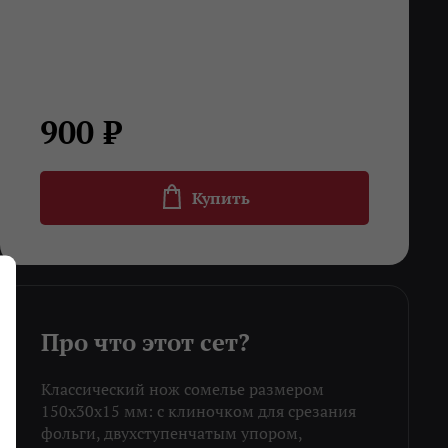
900 ₽
Купить
Про что этот сет?
Классический нож сомелье размером
150х30х15 мм: с клиночком для срезания
фольги, двухступенчатым упором,