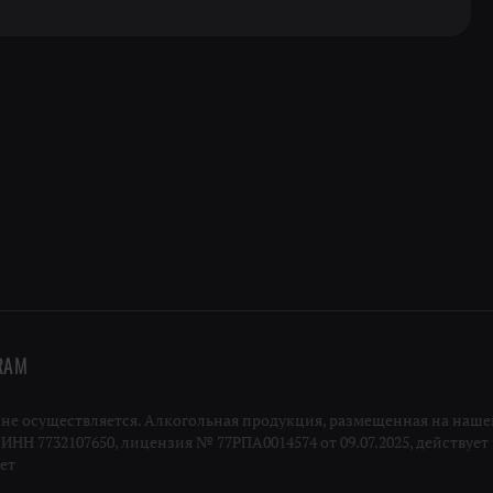
RAM
 осуществляется. Алкогольная продукция, размещенная на нашей
Н 7732107650, лицензия № 77РПА0014574 от 09.07.2025, действует п
ает