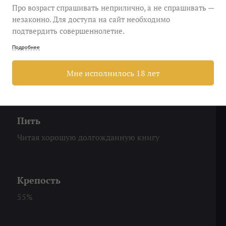
дый глоток согревает и располагает к задушевным
Про возраст спрашивать неприлично, а не спрашивать —
 компании этого бренди — читать.
незаконно. Для доступа на сайт необходимо
подтвердить совершеннолетие.
Охладить
Подробнее
комнатной температуры
Мне исполнилось 18 лет
Пить
Читая хорошую долгожданную книгу
Крепость
55%