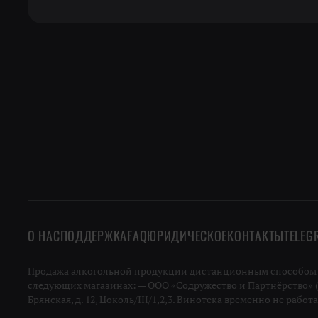
О НАС
ПОДДЕРЖКА
FAQ
ЮРИДИЧЕСКОЕ
КОНТАКТЫ
TELEG
Продажа алкогольной продукции дистанционным способом не
следующих магазинах: — ООО «Содружество и Партнёрство» (ИН
Брянская, д. 12, Цоколь/III/1,2,3. Винотека временно не работ