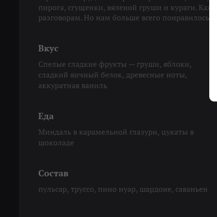
пирога, сгущенки, вяленой груши и кураги. Каж
разговорам. Но нам больше всего понравилось в
Вкус
Спелые сладкие фрукты — груши, яблоки,
сладкий яичный белок, древесные ноты,
аккуратная ваниль
Еда
Миндаль в карамельной глазури, цукаты в
шоколаде
Состав
пульсар, труссо, пино нуар, шардоне, саваньен