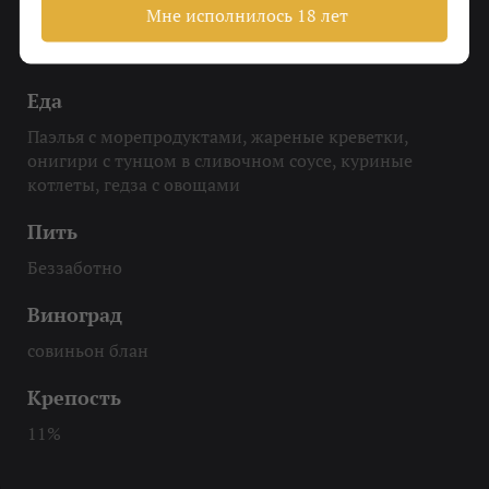
Мне исполнилось 18 лет
Охладить
До 10-12 градусов
Еда
Паэлья с морепродуктами, жареные креветки,
онигири с тунцом в сливочном соусе, куриные
котлеты, гедза с овощами
Пить
Беззаботно
Виноград
совиньон блан
Крепость
11%