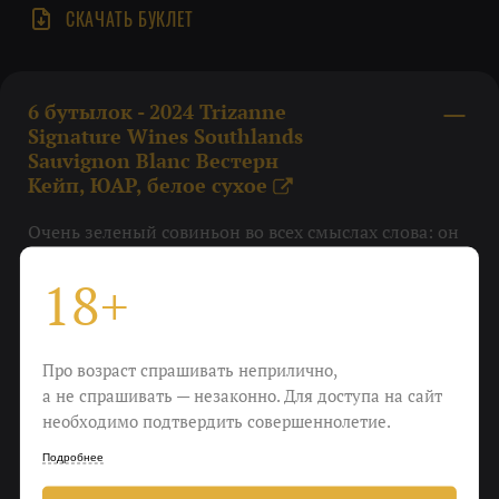
СКАЧАТЬ БУКЛЕТ
6 бутылок - 2024 Trizanne
Signature Wines Southlands
Sauvignon Blanc Вестерн
Кейп, ЮАР, белое сухое
X
Очень зеленый совиньон во всех смыслах слова: он
свежий — 2024 года рождения; смородиновый — и
лист, и ягода; бодрящий и щекочущий —
18+
крыжовник/лайм/грейпфрут. Плюс низкий
алкоголь и гастрономичная универсальность. Очень
хорошая находка!
Про возраст спрашивать неприлично,
а не спрашивать — незаконно. Для доступа на сайт
Вкус
необходимо подтвердить совершеннолетие.
Лайм, зеленое яблоко, цедра лайма, смородина
Подробнее
белая, ментол