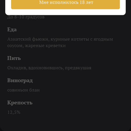
Мне исполнилось 18 лет
Охладить
До 8-10 градусов
Еда
Азиатский фьюжн, куриные котлеты с ягодным
соусом, жареные креветки
Пить
Охладив, вдохновившись, предвкушая
Виноград
совиньон блан
Крепость
12,5%