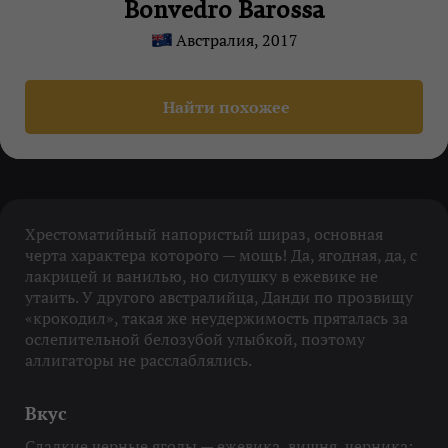
Bonvedro Barossa
Австралия, 2017
Найти похожее
Хрестоматийный напористый шираз, основная
черта характера которого — мощь! Да, ягодная, да, с
лакрицей и ванилью, но силушку в ежевике не
утаить. У другого австралийца, Данди по прозвищу
«крокодил», такая же неудержимость пряталась за
ослепительной белозубой улыбкой, поэтому
аллигаторы не расслаблялись.
Вкус
Сладкие черные ягоды — ежевика, вишня, черника;