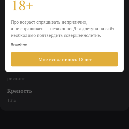
18+
Еда
Сосиски с квашеной капустой, улитки в чесночном
Про возраст спрашивать неприлично,
масле, мидии или венгерки в винном соусе,
а не спрашивать — незаконно. Для доступа на сайт
цыпленок тапака или какбоб из курицы
необходимо подтвердить совершеннолетие.
Подробнее
Пить
Бесконечно чокаясь с друзьями
Мне исполнилось 18 лет
Виноград
рислинг
Крепость
13%