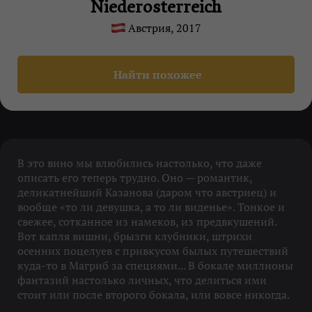
Niederosterreich
Австрия, 2017
Найти похожее
В это вино мы влюбились настолько, что даже
описать его теперь трудно. Оно — романтик,
деликатнейший Казанова (даром что австриец) и
вообще «то ли девушка, а то ли виденье». Тонкое и
свежее, сотканное из намеков, из предвкушений.
Вот капля вишни, брызги клубники, штрихи
осенних поцелуев с привкусом былых путешествий
куда-то в Магриб за специями... В бокале миллионы
фантазий настолько личных, что делиться ими
стоит или после второго бокала, или вовсе никогда.