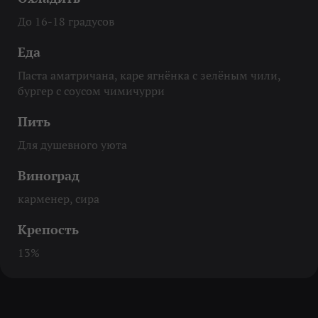
До 16-18 градусов
Еда
Паста аматричана, каре ягнёнка с зелёным чили,
бургер с соусом чимичурри
Пить
Для душевного уюта
Виноград
карменер, сира
Крепость
13%