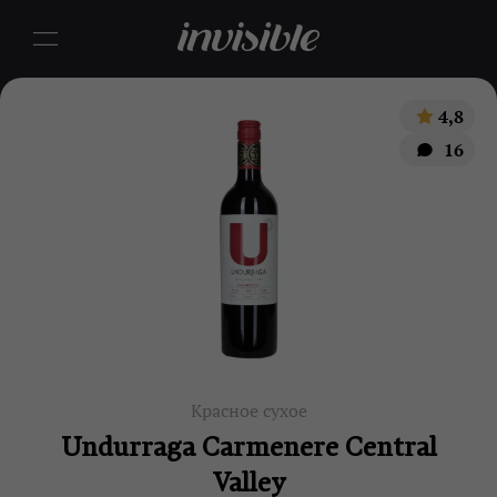
4,8
16
Красное сухое
Undurraga Carmenere Central
Valley