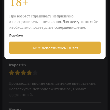
18+
Отличное летнее вино, купила дважды и еще
куплю
Про возраст спрашивать неприлично,
а не спрашивать — незаконно. Для доступа на сайт
необходимо подтвердить совершеннолетие.
Татьяна
Подробнее
Мне исполнилось 18 лет
Отличное вино!
Iraperrin
Производит вполне симпатичное впечатление.
Послевкусие непродолжительное, аромат
сдержанный.
Ирина