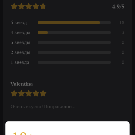
4.9/5
5 звезд
18
4 звезды
3
3 звезды
0
2 звезды
0
1 звезда
0
Valentina
Очень вкусно! Понравилось.
Olesva