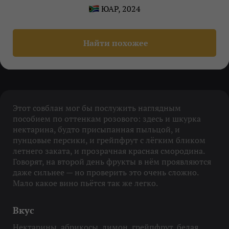
ЮАР, 2024
Найти похожее
Этот совблан мог бы послужить наглядным
пособием по оттенкам розового: здесь и шкурка
нектарина, будто присыпанная пыльцой, и
пунцовые персики, и грейпфрут с лёгким бликом
летнего заката, и прозрачная красная смородина.
Говорят, на второй день фрукты в нём проявляются
даже сильнее — но проверить это очень сложно.
Мало какое вино пьётся так же легко.
Вкус
Нектарины, абрикосы, лимон, грейпфрут, белая