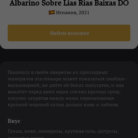
Albarino Sobre Lias Rias Baixas DO
Испания, 2021
Найти похожее
Поначалу в своём ожерелье из прохладных
минералов эта сеньора может показаться снобски-
выскомерной, но дайте ей бокал попузатее, и она
выкатит перед вами ящик спелых круглых груш,
искусно запрятав между ними пересыпанные
крупной морской солью дольки киви и лаймов.
Вкус
Груша, киви, минералы, крупная соль, цитрусы,
кунжут и орехи