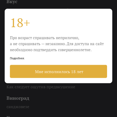
Вкус
Вяленая вишня, корица, кедр, бальзамико,
подвяленные на солнце томаты черри, красная
18+
слива, специи, умами
Охладить
Про возраст спрашивать неприлично,
До 16-18 градусов
а не спрашивать — незаконно. Для доступа на сайт
необходимо подтвердить совершеннолетие.
Еда
Подробнее
Карпаччо из говядины, ростбиф с кровью,
флорентийский стейк сухого вызревания
Мне исполнилось 18 лет
Пить
Как следует ощутив предвкушение
Виноград
санджовезе