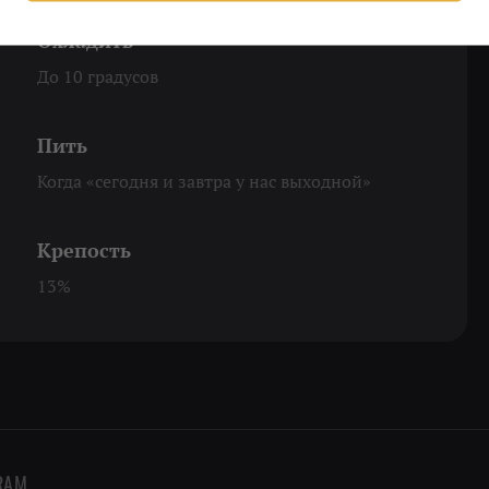
Охладить
До 10 градусов
Пить
Когда «сегодня и завтра у нас выходной»
Крепость
13%
RAM