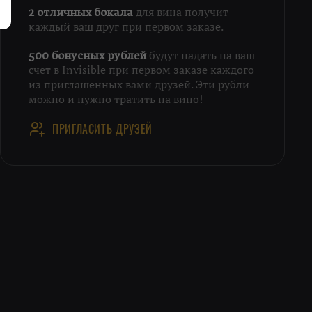
для вина получит
2 отличных бокала
каждый ваш друг при первом заказе.
будут падать на ваш
500 бонусных рублей
счет в Invisible при первом заказе каждого
из приглашенных вами друзей. Эти рубли
можно и нужно тратить на вино!
ПРИГЛАСИТЬ ДРУЗЕЙ