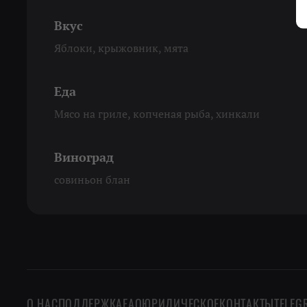
Вкус
Яблоки, крыжовник, мята
Еда
Мясо на гриле, копченая рыба, хинкали
Виноград
совиньон блан
О НАС
ПОДДЕРЖКА
FAQ
ЮРИДИЧЕСКОЕ
КОНТАКТЫ
TELEG