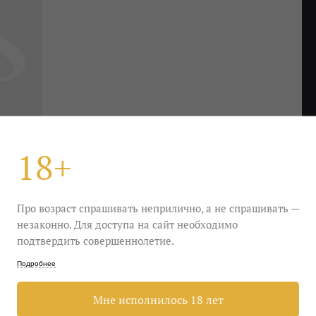
18+
Про возраст спрашивать неприлично, а не спрашивать —
незаконно. Для доступа на сайт необходимо
подтвердить совершеннолетие.
Подробнее
 стог крыжовника и атлеты — только от снаряда.
сем без исключения: мятный сорбет, пастила и
Мне исполнилось 18 лет