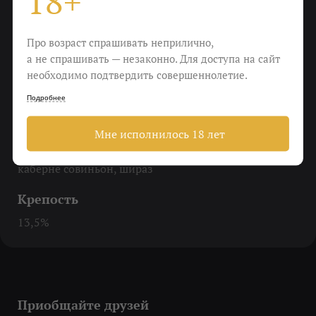
18+
До 16-18 градусов, выпить в первый вечер
Еда
Про возраст спрашивать неприлично,
а не спрашивать — незаконно. Для доступа на сайт
Мясо, овощи-гриль, копченый сыр
необходимо подтвердить совершеннолетие.
Пить
Подробнее
Чтобы расслабиться после работы
Мне исполнилось 18 лет
Виноград
каберне совиньон, шираз
Крепость
13,5%
Приобщайте друзей