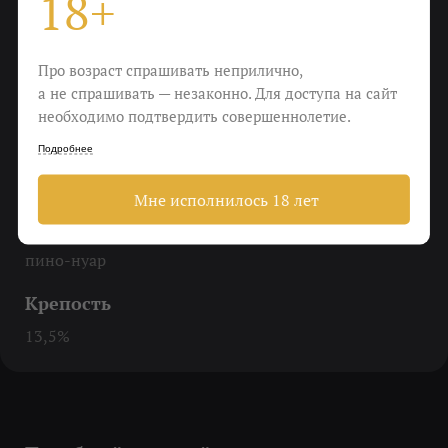
18+
До 16-18 градусов
Про возраст спрашивать неприлично,
Еда
а не спрашивать — незаконно. Для доступа на сайт
Утка, говядина, салат, камамбер
необходимо подтвердить совершеннолетие.
Пить
Подробнее
Когда хочется все бросить и уехать, но нельзя
Мне исполнилось 18 лет
Виноград
пино-нуар
Крепость
13,5%