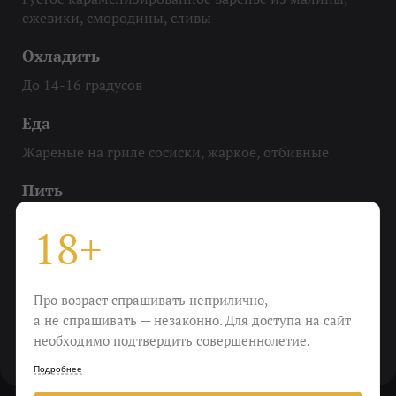
ежевики, смородины, сливы
Охладить
До 14-16 градусов
Еда
Жареные на гриле сосиски, жаркое, отбивные
Пить
Под неспешную болтовню
18+
Виноград
гарнача, шираз
Про возраст спрашивать неприлично,
а не спрашивать — незаконно. Для доступа на сайт
Крепость
необходимо подтвердить совершеннолетие.
15%
Подробнее