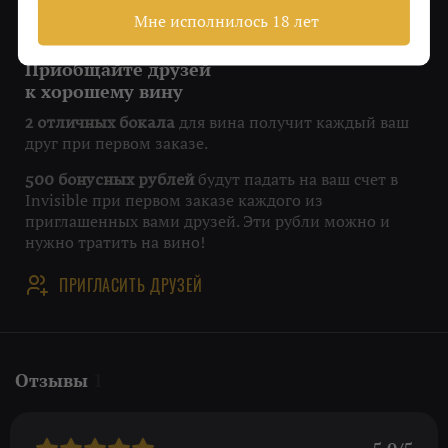
Мне исполнилось 18 лет
Приобщайте друзей
к хорошему вину
для вина получит каждый ваш
2 отличных бокала
друг при первом заказе.
будут падать на ваш счет в
500 бонусных рублей
Invisible при первом заказе каждого из
приглашенных вами друзей. Эти рубли можно и
нужно тратить на вино!
ПРИГЛАСИТЬ ДРУЗЕЙ
Отзывы
1