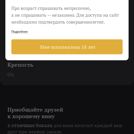
До 12-18 градусов
Про возраст спрашивать неприлично,
а не спрашивать — незаконно. Для доступа на сайт
Еда
необходимо подтвердить совершеннолетие.
Никакой еды! Либо до, либо после, минут через 30
Подробнее
Пить
Мне исполнилось 18 лет
Когда нужно о себе позаботиться
Крепость
0%
Приобщайте друзей
к хорошему вину
для вина получит каждый ваш
2 отличных бокала
друг при первом заказе.