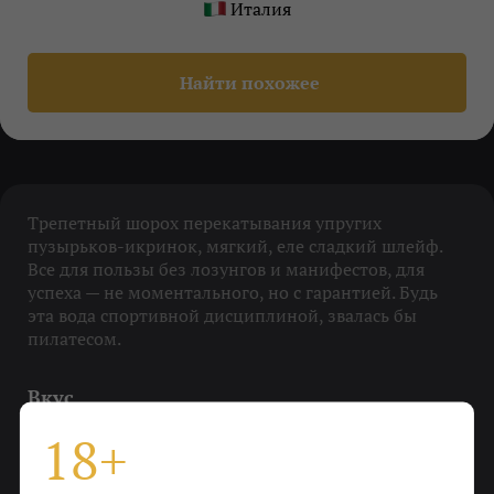
Италия
Найти похожее
Трепетный шорох перекатывания упругих
пузырьков-икринок, мягкий, еле сладкий шлейф.
Все для пользы без лозунгов и манифестов, для
успеха — не моментального, но с гарантией. Будь
эта вода спортивной дисциплиной, звалась бы
пилатесом.
Вкус
Ласковый и чистый
18+
Охладить