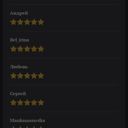
Андрей
Bel_irina
Любовь
Сергей
Mankamano4ka