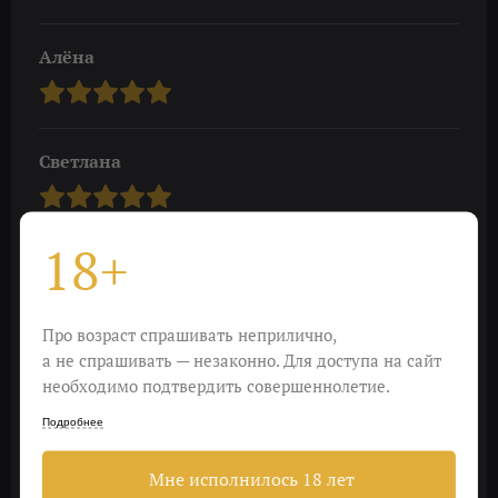
Алёна
Светлана
18+
Cергей
Про возраст спрашивать неприлично,
а не спрашивать — незаконно. Для доступа на сайт
Татьяна
необходимо подтвердить совершеннолетие.
Подробнее
Ирина
Мне исполнилось 18 лет