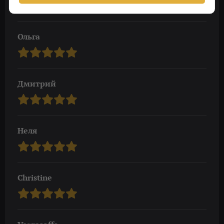
Ольга
Дмитрий
Неля
Christine