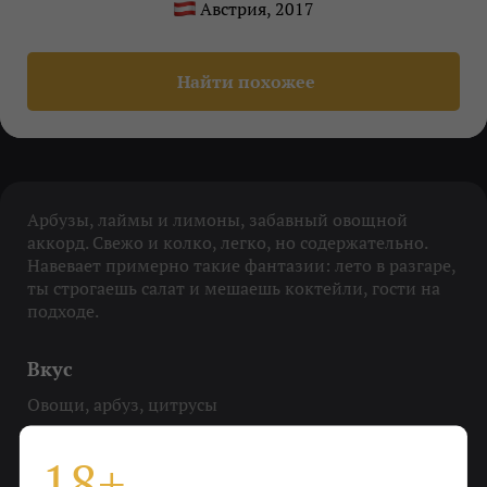
Австрия, 2017
Найти похожее
Арбузы, лаймы и лимоны, забавный овощной
аккорд. Свежо и колко, легко, но содержательно.
Навевает примерно такие фантазии: лето в разгаре,
ты строгаешь салат и мешаешь коктейли, гости на
подходе.
Вкус
Овощи, арбуз, цитрусы
Охладить
18+
До 10-12 градусов