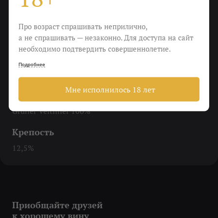
Еда
Про возраст спрашивать неприлично,
Птица, салаты, бутерброды
а не спрашивать — незаконно. Для доступа на сайт
необходимо подтвердить совершеннолетие.
Пить
Подробнее
Чтобы "петь и летать"
Мне исполнилось 18 лет
Виноград
Gruner Veltliner 100%
Крепость
12,5%
Приобщайте друзей
к хорошему вину