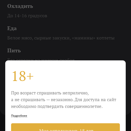
Охладить
До 14-16 градусов
Еда
Белое мясо, сырные закуски, «мамины» котлеты
Пить
Без оглядки на мнение снобов
18+
Виноград
марцемино
Про возраст спрашивать неприлично,
Крепость
а не спрашивать — незаконно. Для доступа на сайт
8,5%
необходимо подтвердить совершеннолетие.
Подробнее
Мне исполнилось 18 лет