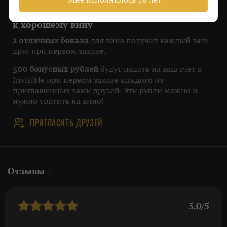
Приобщайте друзей
к хорошему вину
для вина получит каждый ваш
2 отличных бокала
друг при первом заказе.
будут падать на ваш счет в
500 бонусных рублей
Invisible при первом заказе каждого из
приглашенных вами друзей. Эти рубли можно и
нужно тратить на вино!
ПРИГЛАСИТЬ ДРУЗЕЙ
Отзывы
1
5.0/5