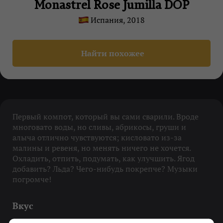
Monastrel Rose Jumilla DOP
Испания, 2018
Найти похожее
Первый компот, который вы сами сварили. Вроде
многовато воды, но сливы, абрикосы, груши и
алыча отлично чувствуются; кисловато из-за
малины и ревеня, но менять ничего не хочется.
Охладить, отпить, подумать, как улучшить. Ягод
добавить? Льда? Чего-нибудь покрепче? Музыки
погромче!
Вкус
Сливовые леденцы, лесные ягоды, зеленые яблоки