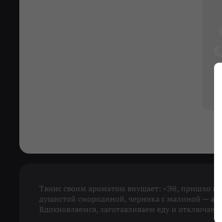
Твинс своим ароматом внушает: «Эй, пришло вре
душистой смородиной, черника с малиной — а п
Вдохновляемся, заготавливаем еду и отключаем 