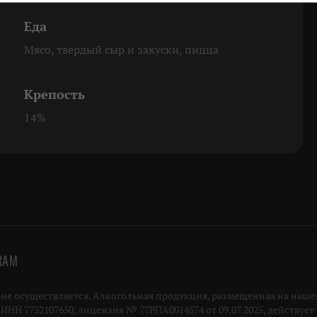
Еда
Мясо, твердый сыр и закуски, пицца
Крепость
14%
RAM
 осуществляется. Алкогольная продукция, размещенная на нашей
Н 7732107650, лицензия № 77РПА0014574 от 09.07.2025, действует п