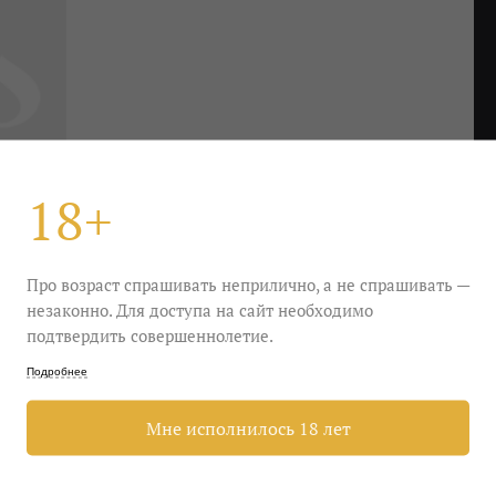
18+
Про возраст спрашивать неприлично, а не спрашивать —
незаконно. Для доступа на сайт необходимо
подтвердить совершеннолетие.
Подробнее
мя веселья!» Тут целый ягодный сбор — вишня с
Мне исполнилось 18 лет
оверх нотки прогретого солнцем дерева.
самоконтроль. Ну хотя бы на этот вечер.