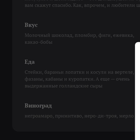
вам скажут спасибо. Как, впрочем, и любители 
Вкус
Молочный шоколад, пломбир, фиги, ежевика,
какао-бобы
Еда
Стейки, бараньи лопатки и косули на вертеле,
фазаны, кабаны и куропатки. А еще — очень
выдержанные голландские сыры
Виноград
негроамаро, примитиво, неро-ди-троя, мерло