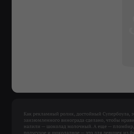
Как рекламный ролик, достойный Супербоула, эт
заизюмленного винограда сделано, чтобы нрави
налили — шоколад молочный. А еще — пломбир, и
полусухое и шоколадное — это для девушек из 