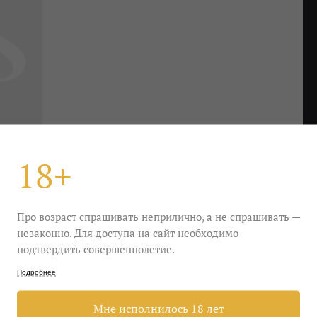
18+
Про возраст спрашивать неприлично, а не спрашивать —
незаконно. Для доступа на сайт необходимо
подтвердить совершеннолетие.
 бутылке. В бокале много солнца, вкус очень
Подробнее
их в тени и сохранивших свежесть. Танины
 легкое, как соло на акустической гитаре.
Мне исполнилось 18 лет