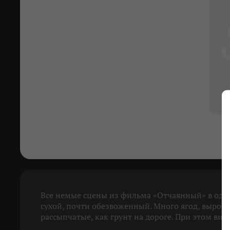
Все немые сцены из фильма «Отчаянный» в одной
сухой, почти обезвоженный. Много ягод, выросш
рассыпчатые, как грунт на дороге. При этом вино