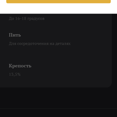
Охладить
До 16-18 градусов
Пить
Для сосредоточения на деталях
Крепость
13,5%