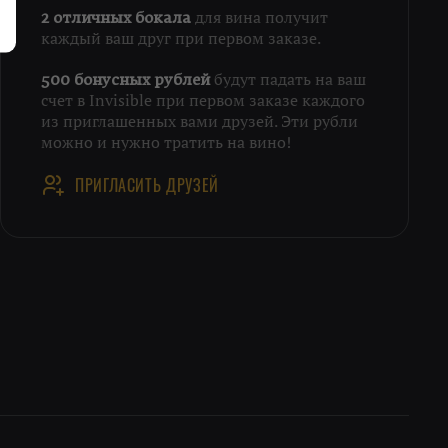
для вина получит
2 отличных бокала
каждый ваш друг при первом заказе.
будут падать на ваш
500 бонусных рублей
счет в Invisible при первом заказе каждого
из приглашенных вами друзей. Эти рубли
можно и нужно тратить на вино!
ПРИГЛАСИТЬ ДРУЗЕЙ