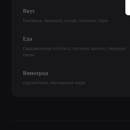
Вкус
Ежевика, черника, слива, малина, терн
Еда
Сыровяленая колбаса, телячьи щечки, твердые
сыры
Виноград
примитиво, мальвазия-нера