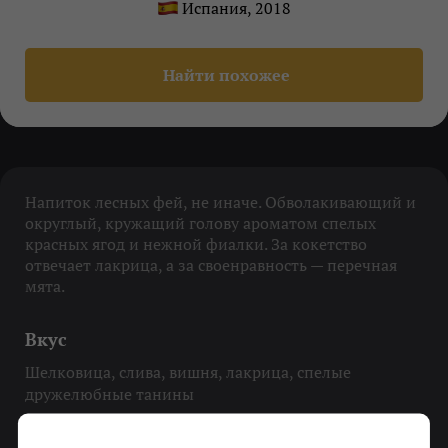
Испания, 2018
Найти похожее
Напиток лесных фей, не иначе. Обволакивающий и
округлый, кружащий голову ароматом спелых
красных ягод и нежной фиалки. За кокетство
отвечает лакрица, а за своенравность — перечная
мята.
Вкус
Шелковица, слива, вишня, лакрица, спелые
дружелюбные танины
Охладить