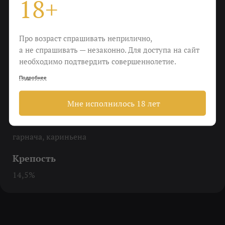
18+
До 16-18 градусов
Еда
Про возраст спрашивать неприлично,
Хамон, прошутто, пармская ветчина, сессина — все
а не спрашивать — незаконно. Для доступа на сайт
виды вяленого мяса будут уместны
необходимо подтвердить совершеннолетие.
Подробнее
Пить
Закрывая глаза на все
Мне исполнилось 18 лет
Виноград
гарнача, кариньена
Крепость
14,5%