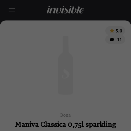
5,0
11
Вода
Maniva Classica 0,75l sparkling