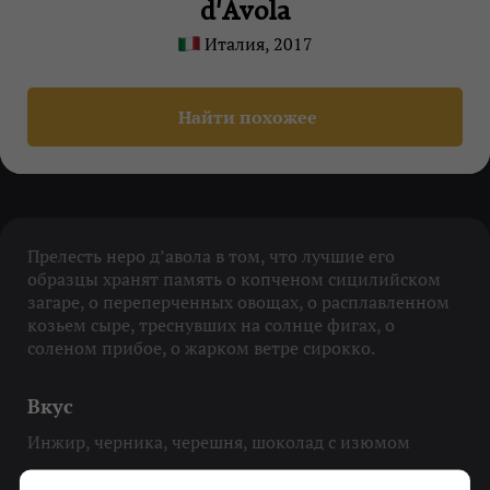
d'Avola
Италия, 2017
Найти похожее
Прелесть неро д’авола в том, что лучшие его
образцы хранят память о копченом сицилийском
загаре, о переперченных овощах, о расплавленном
козьем сыре, треснувших на солнце фигах, о
соленом прибое, о жарком ветре сирокко.
Вкус
Инжир, черника, черешня, шоколад с изюмом
Охладить