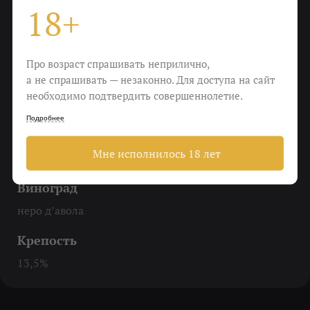
18+
До 16 градусов
Еда
Про возраст спрашивать неприлично,
Жареный рис с баклажанами, рагу из овощей,
а не спрашивать — незаконно. Для доступа на сайт
перепелка и гусь
необходимо подтвердить совершеннолетие.
Пить
Подробнее
Чтобы почувствовать превосходство над
Мне исполнилось 18 лет
обстоятельствами
Виноград
неро д’авола
Крепость
13,5%