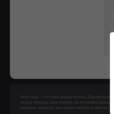
Этот сира — тот еще обольститель. Для бруталь
чтобы терзали свои стейки, не останавливаясь
запахом, кажется, так пахнут вечера в августе, 