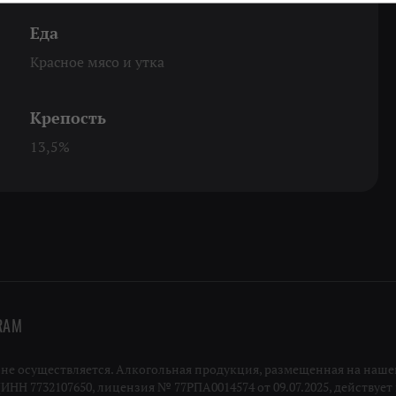
Еда
Красное мясо и утка
Крепость
13,5%
RAM
 осуществляется. Алкогольная продукция, размещенная на нашей
Н 7732107650, лицензия № 77РПА0014574 от 09.07.2025, действует п