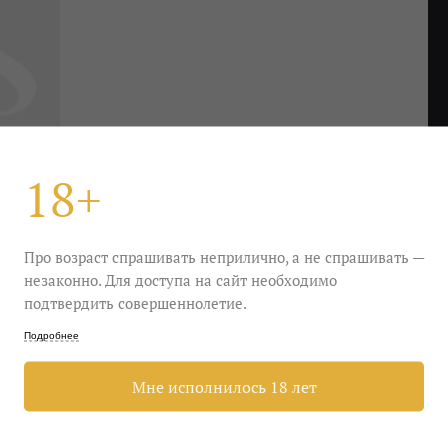
18+
Про возраст спрашивать неприлично, а не спрашивать —
незаконно. Для доступа на сайт необходимо
подтвердить совершеннолетие.
Подробнее
ных натур он заготовил опаленую дичь и перец —
Мне исполнилось 18 лет
. Неженок соблазнит зарослями ежевики и томным
где-нибудь в провинции на юге.