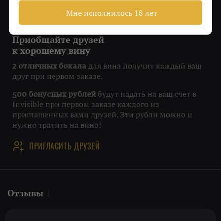
Мне исполнилось 18 лет
Приобщайте друзей
к хорошему вину
для вина получит каждый ваш
2 отличных бокала
друг при первом заказе.
будут падать на ваш счет в
500 бонусных рублей
Invisible при первом заказе каждого из
приглашенных вами друзей. Эти рубли можно и
нужно тратить на вино!
ПРИГЛАСИТЬ ДРУЗЕЙ
Отзывы
1