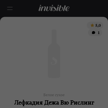
5,0
1
Белое сухое
Лефкадия Дежа Вю Рислинг