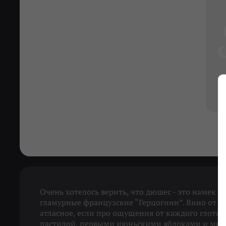
Очень хотелось верить, что дюшес - это намек на
гламурные французские “Герцогини”. Вино от это
атласное, если про ощущения от каждого глотка
пастилой, первыми июньскими яблоками и мест