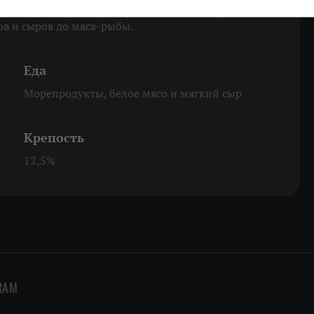
ень хочется. Лучше уютненько дома и с вкусным
тов и сыров до мяса-рыбы.
Еда
Морепродукты, белое мясо и мягкий сыр
Крепость
12,5%
RAM