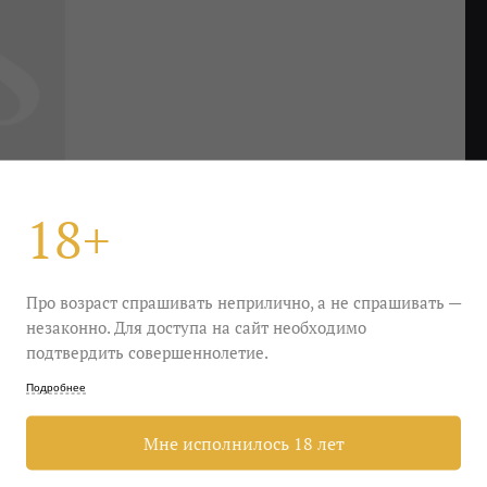
18+
Про возраст спрашивать неприлично, а не спрашивать —
незаконно. Для доступа на сайт необходимо
подтвердить совершеннолетие.
Подробнее
 лимонадность и вкусность, но нет, это всего лишь
го хуже не становится, как ни странно. Почти
Мне исполнилось 18 лет
 (наряды герцогинь вмешались?), пахнущее
ами даже ветром с французской Атлантики. Его