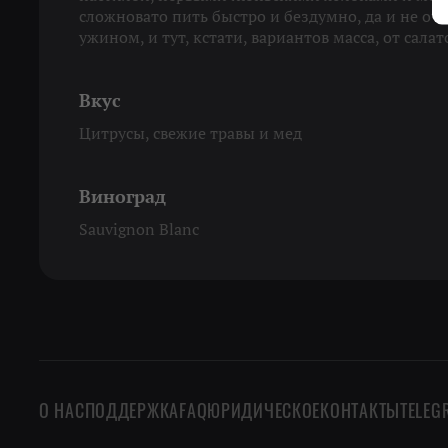
сложновато пить быстро и бездумно, да и не оч
ужином, и тут, кстати, вариантов масса, от сала
Вкус
Цитрусы, свежие травы и мед
Виноград
Sauvignon Blanc
О НАС
ПОДДЕРЖКА
FAQ
ЮРИДИЧЕСКОЕ
КОНТАКТЫ
TELEG