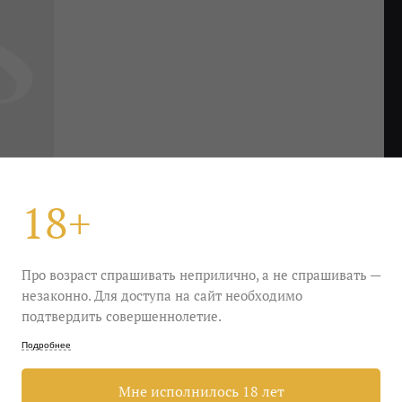
18+
Про возраст спрашивать неприлично, а не спрашивать —
незаконно. Для доступа на сайт необходимо
подтвердить совершеннолетие.
невым садом после пожара, и ему это идет. Во
Подробнее
 крошкой и сушеной травой. Вышло отлично — 4
Мне исполнилось 18 лет