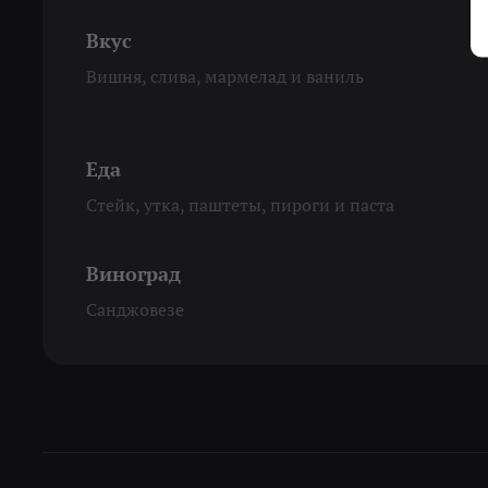
Вкус
Вишня, слива, мармелад и ваниль
Еда
Стейк, утка, паштеты, пироги и паста
Виноград
Санджовезе