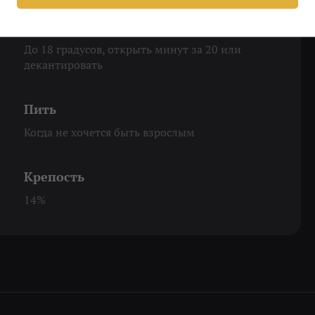
Охладить
До 18 градусов, открыть минут за 20 или
декантировать
Пить
Когда не хочется быть взрослым
Крепость
14%