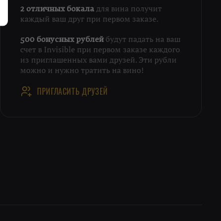
для вина получит
2 отличных бокала
каждый ваш друг при первом заказе.
будут падать на ваш
500 бонусных рублей
счет в Invisible при первом заказе каждого
из приглашенных вами друзей. Эти рубли
можно и нужно тратить на вино!
ПРИГЛАСИТЬ ДРУЗЕЙ