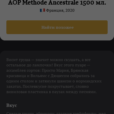
АOP Methode Ancestrale 1500 мл.
Франция, 2020
Найти похожее
Висит груша — значит можно скушать, а все
остальное до лампочки! Вкус этого пуаре —
ассамблея сортов: Просто Мария, Брянская
красавица и Вильямс с Дюшесом собрались за
одним столом и затянули шансон о нормандских
закатах. Послевкусие похрустывает, словно
виниловая пластинка в паузах между песнями.
Вкус
Спелые груши, абрикосы, сладкие грейпфруты, мед,