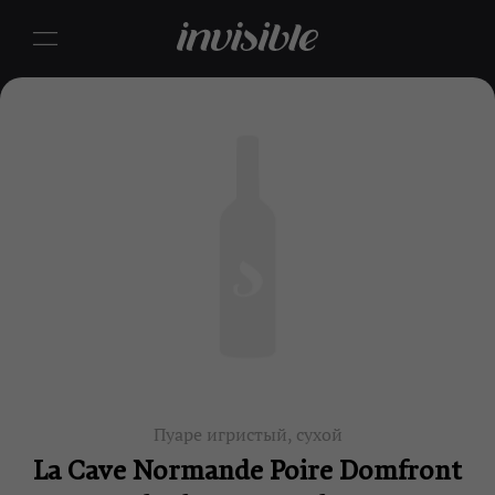
Пуаре игристый, сухой
La Cave Normande Poire Domfront