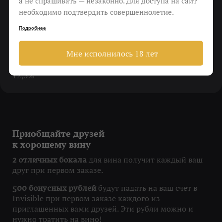
а не спрашивать — незаконно. Для доступа на сайт
необходимо подтвердить совершеннолетие.
Виноград
Подробнее
Riesling 100%
Мне исполнилось 18 лет
Крепость
12,5%
Приобщайте друзей
к хорошему вину
для вина получит каждый ваш
2 отличных бокала
друг при первом заказе.
будут падать на ваш счет в
500 бонусных рублей
Invisible при первом заказе каждого из
приглашенных вами друзей. Эти рубли можно и
нужно тратить на вино!