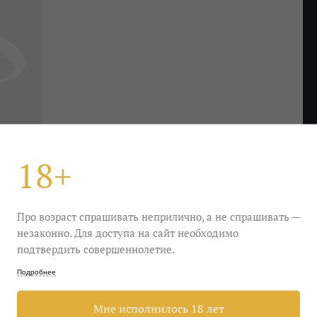
18+
Про возраст спрашивать неприлично, а не спрашивать —
незаконно. Для доступа на сайт необходимо
подтвердить совершеннолетие.
 Жизель у виллис, пино-нуар с берегов Луары.
Подробнее
— потертый, красная смородина — без намека на
Мне исполнилось 18 лет