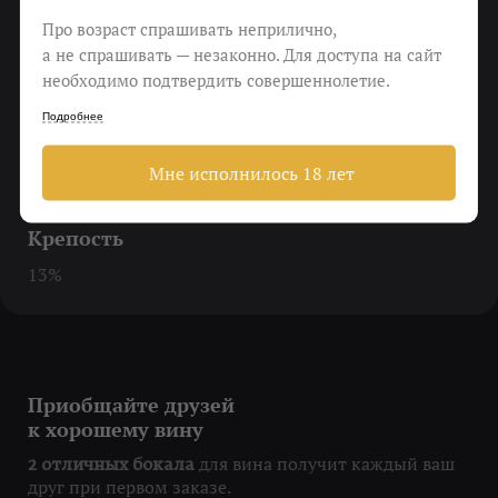
Сливочное мороженое, персики и лимон
Про возраст спрашивать неприлично,
а не спрашивать — незаконно. Для доступа на сайт
Еда
необходимо подтвердить совершеннолетие.
Рыба, морепродукты, сыры
Подробнее
Виноград
Мне исполнилось 18 лет
Verdejo
Крепость
13%
Приобщайте друзей
к хорошему вину
для вина получит каждый ваш
2 отличных бокала
друг при первом заказе.