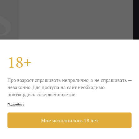
18+
Про возраст спрашивать неприлично, а не спрашивать —
незаконно. Для доступа на сайт необходимо
подтвердить совершеннолетие.
Подробнее
ам дует свежий ветерок и обитают бодрые эклеры.
Мне исполнилось 18 лет
етерок пусть дует. Голову освежать нужно и зимой,