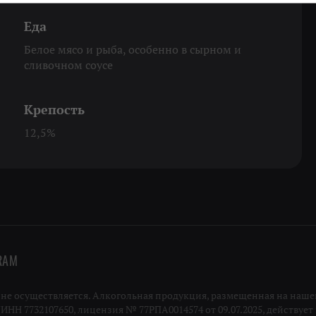
Еда
Белое мясо и рыба, особенно в сырном и
сливочном соусе
Крепость
12,5%
RAM
 осуществляется. Алкогольная продукция, размещенная на нашей
Н 7732107650, лицензия № 77РПА0014574 от 09.07.2025, действует п