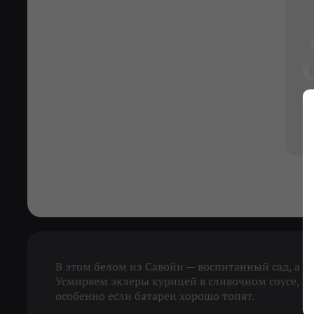
В этом белом из Савойи — воспитанный сад, а т
Усмиряем эклеры курицей в сливочном соусе, а в
особенно если батареи хорошо топят.