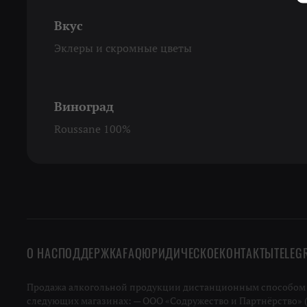
Вкус
Эклеры и скромные цветы
Виноград
Roussane 100%
О НАС
ПОДДЕРЖКА
FAQ
ЮРИДИЧЕСКОЕ
КОНТАКТЫ
TELEG
Продажа алкогольной продукции дистанционным способом не
следующих магазинах: — ООО «Содружество и Партнёрство» (ИН