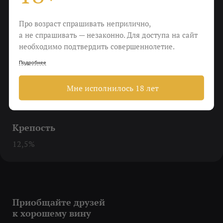
Вкус
Про возраст спрашивать неприлично,
Абрикосы, марципан и сено
а не спрашивать — незаконно. Для доступа на сайт
необходимо подтвердить совершеннолетие.
Еда
Подробнее
Рыба, белое мясо и сливочный сыр
Мне исполнилось 18 лет
Виноград
Roussanne
Крепость
12,5%
Приобщайте друзей
к хорошему вину