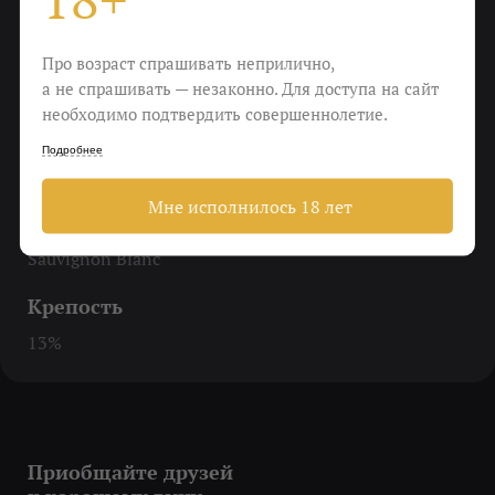
Вкус
Про возраст спрашивать неприлично,
а не спрашивать — незаконно. Для доступа на сайт
Белая смородина, цитрусы и немножко базилика
необходимо подтвердить совершеннолетие.
Еда
Подробнее
Морепродукты, салаты и особенно козий сыр
Мне исполнилось 18 лет
Виноград
Sauvignon Blanc
Крепость
13%
Приобщайте друзей