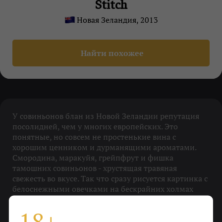
Stitch
Новая Зеландия, 2013
Найти похожее
У совиньонов блан из Новой Зеландии репутация
посолидней, чем у многих европейских. Это
понятные, но совсем не простенькие вина с
хорошим ценником и дурманящими ароматами.
Смородина, маракуйя, грейпфрут и фишка
тамошних совиньонов - хрустящая травяная
свежесть во вкусе. Так что сразу рисуется картинка с
белоснежными овечками на бескрайних холмах
(или мохноногими хоббитами, которые эту же
траву безжалостно топчут). Вино же, если зацепит,
18+
отпустит не скоро.