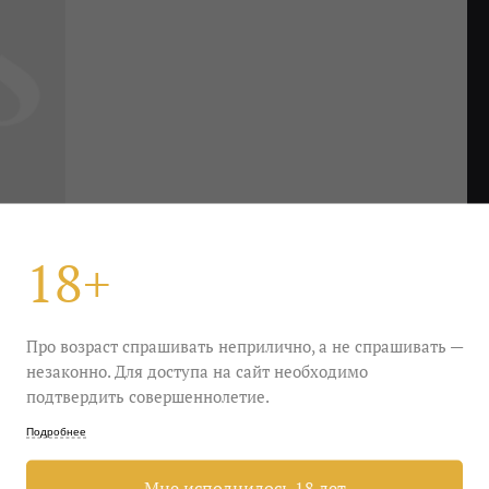
18+
Про возраст спрашивать неприлично, а не спрашивать —
незаконно. Для доступа на сайт необходимо
подтвердить совершеннолетие.
огда не надоедает! В нем есть ощущение морского
Подробнее
А на воду, как известно, можно смотреть
вшись сухим! Чудеса да и только.
Мне исполнилось 18 лет