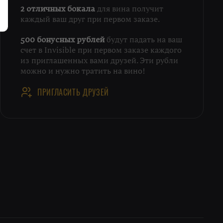
для вина получит
2 отличных бокала
каждый ваш друг при первом заказе.
будут падать на ваш
500 бонусных рублей
счет в Invisible при первом заказе каждого
из приглашенных вами друзей. Эти рубли
можно и нужно тратить на вино!
ПРИГЛАСИТЬ ДРУЗЕЙ