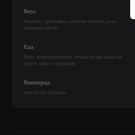
Вкус
Помело, грейпфрут, желтое яблоко, соль,
полевые цветы
Еда
Горы морепродуктов, легкая белая рыба на
гриле, салат с курицей
Виноград
мелон-де-бургонь