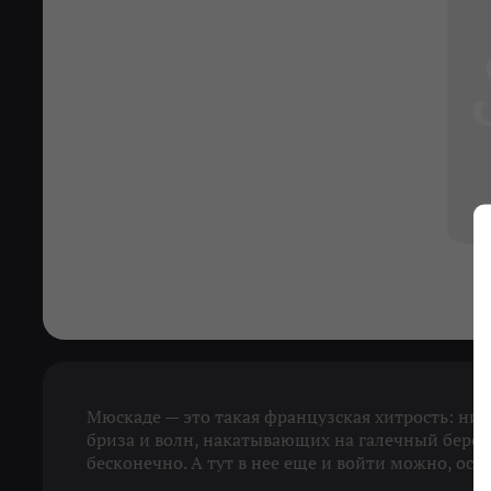
Мюскаде — это такая французская хитрость: ник
бриза и волн, накатывающих на галечный берег. 
бесконечно. А тут в нее еще и войти можно, оста