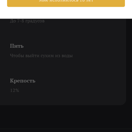
Охладить
До 7-8 градусов
Пить
Чтобы выйти сухим из воды
Крепость
12%