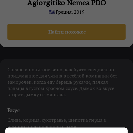
Agiorgitiko Nemea PDO
Греция, 2019
Найти похожее
Спелое и понятное вино, как будто специально
придуманное для ужина в весёлой компании без
заморочек, когда еду берешь руками, пачкая
пальцы в густом красном соусе. Дымок во вкусе
вторит дымку от мангала.
Вкус
Слива, корица, сухотравье, щепотка перца и
немного подкопчённого дыма