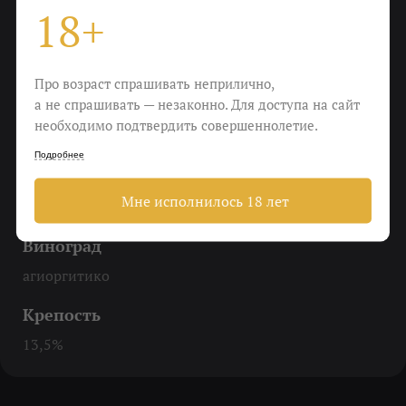
18+
Охладить
До 16-18 градусов
Про возраст спрашивать неприлично,
Еда
а не спрашивать — незаконно. Для доступа на сайт
Спагетти «болоньезе» и макароны по-флотски,
необходимо подтвердить совершеннолетие.
бургер от шефа и фрикадельки по-домашнему
Подробнее
Пить
Мне исполнилось 18 лет
и хохотать
Виноград
агиоргитико
Крепость
13,5%