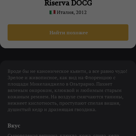
Riserva DOCG
Италия, 2012
Найти похожее
Вроде бы не каноническое кьянти, а все равно чудо!
Зрелое и живописное, как вид на Флоренцию с
площади Микеланджело в Ольтрарно. Пахнет
вяленым окороком, клюквой и любимым старым
кожаным ремнем. На воздухе смягчаются танины,
нежнеет кислотность, проступают спелая вишня,
душистый кедр и дразнящая гвоздика.
Вкус
Сыровяленая ветчина, клюква, кожа, слива, кедр,