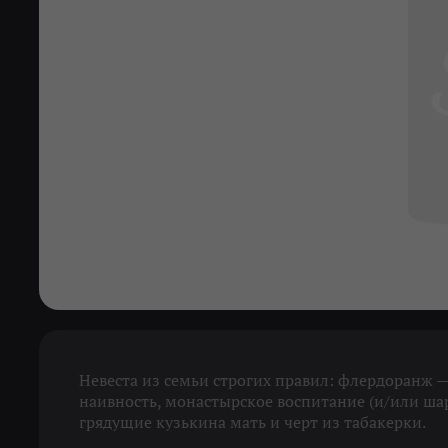
Невеста из семьи строгих правил: флердоранж 
наивность, монастырское воспитание (и/или ша
грядущие кузькина мать и черт из табакерки.