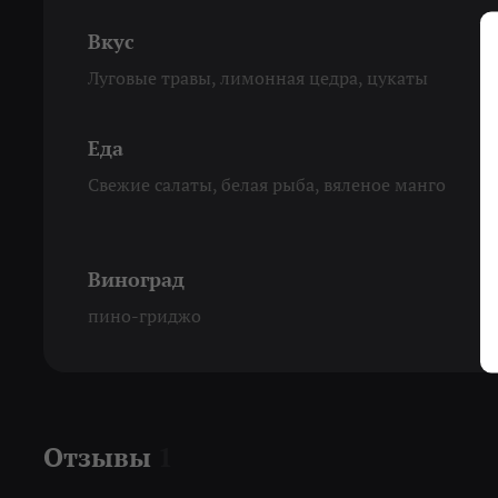
Вкус
Луговые травы, лимонная цедра, цукаты
Еда
Свежие салаты, белая рыба, вяленое манго
Виноград
пино-гриджо
Отзывы
1