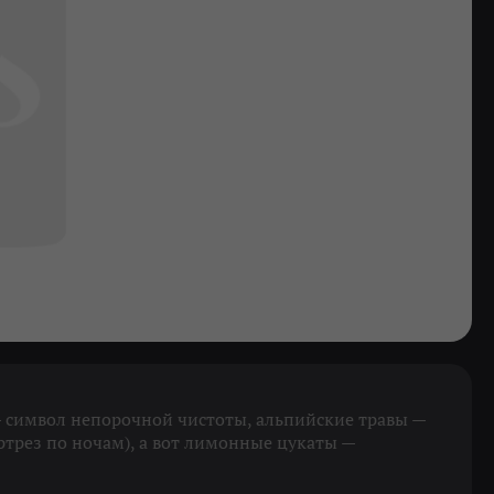
— символ непорочной чистоты, альпийские травы —
ртрез по ночам), а вот лимонные цукаты —