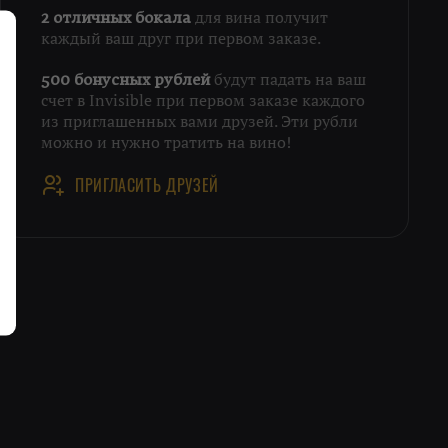
для вина получит
2 отличных бокала
каждый ваш друг при первом заказе.
будут падать на ваш
500 бонусных рублей
счет в Invisible при первом заказе каждого
из приглашенных вами друзей. Эти рубли
можно и нужно тратить на вино!
ПРИГЛАСИТЬ ДРУЗЕЙ