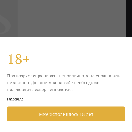
18+
Про возраст спрашивать неприлично, а не спрашивать —
незаконно. Для доступа на сайт необходимо
подтвердить совершеннолетие.
Подробнее
а в росе до жасминовых кустов. Устраивайтесь
Мне исполнилось 18 лет
ете в отпуск.