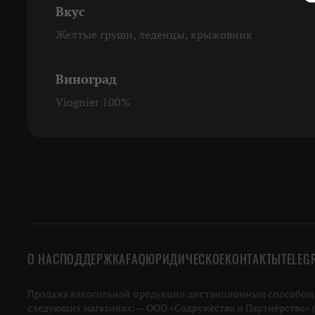
Вкус
Желтые груши, леденцы, крыжовник
Виноград
Viognier 100%
О НАС
ПОДДЕРЖКА
FAQ
ЮРИДИЧЕСКОЕ
КОНТАКТЫ
TELEG
Продажа алкогольной продукции дистанционным способом не
следующих магазинах: — ООО «Содружество и Партнёрство» (ИН