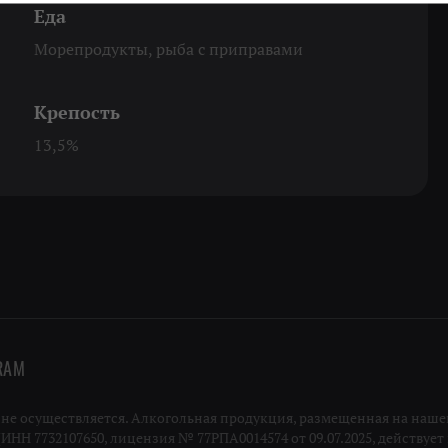
Еда
Морепродукты, рыба с приправами
Крепость
13,5%
RAM
 осуществляется. Алкогольная продукция, размещенная на нашей
Н 7732107650, лицензия № 77РПА0014574 от 09.07.2025, действует п