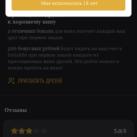
Мне исполнилось 18 лет
Приобщайте друзей
к хорошему вину
для вина получит каждый ваш
2 отличных бокала
друг при первом заказе.
будут падать на ваш счет в
500 бонусных рублей
Invisible при первом заказе каждого из
приглашенных вами друзей. Эти рубли можно и
нужно тратить на вино!
ПРИГЛАСИТЬ ДРУЗЕЙ
Отзывы
1
3.0/5