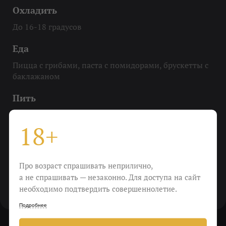
Охладить
До 16-18 градусов
Еда
Пицца с грибами, паста с помидорами, брускетты с
баклажаном
Пить
Если замучила фрустрация
18+
Виноград
корвина, рондинелла, молинара
Про возраст спрашивать неприлично,
Крепость
а не спрашивать — незаконно. Для доступа на сайт
необходимо подтвердить совершеннолетие.
12,5%
Подробнее