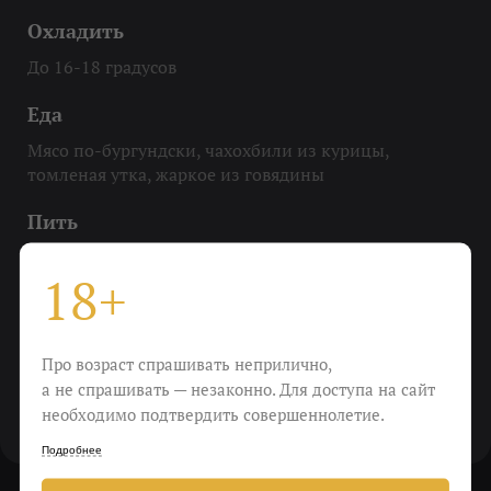
Охладить
До 16-18 градусов
Еда
Мясо по-бургундски, чахохбили из курицы,
томленая утка, жаркое из говядины
Пить
С возрастающим аппетитом
18+
Виноград
шираз, мурведр, каберне фран
Про возраст спрашивать неприлично,
Крепость
а не спрашивать — незаконно. Для доступа на сайт
необходимо подтвердить совершеннолетие.
14,5%
Подробнее