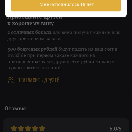
Мне исполнилось 18 лет
Приобщайте друзей
к хорошему вину
для вина получит каждый ваш
2 отличных бокала
друг при первом заказе.
будут падать на ваш счет в
500 бонусных рублей
Invisible при первом заказе каждого из
приглашенных вами друзей. Эти рубли можно и
нужно тратить на вино!
ПРИГЛАСИТЬ ДРУЗЕЙ
Отзывы
1
5.0/5