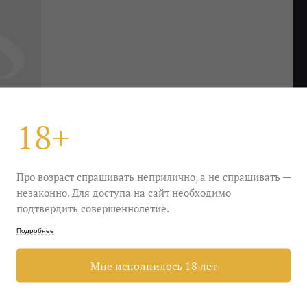
18+
Про возраст спрашивать неприлично, а не спрашивать —
незаконно. Для доступа на сайт необходимо
подтвердить совершеннолетие.
Подробнее
я вспомнить о вечных ценностях — мясе (жарим
Мне исполнилось 18 лет
чно-вишневый Дуэт) и музыке (беспощадное
ота обнять не забудьте.