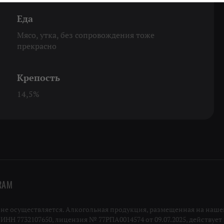
Еда
Мясо, утка, без сопровождения тоже
прекрасно
Крепость
14,5%
RAM
 осуществляется. Алкогольная продукция, размещенная на нашей
Н 7732107650, лицензия № 77РПА0014574 от 09.07.2025, действует п