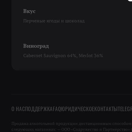
Вкус
Перченые ягоды и шоколад
Виноград
Cabernet Sauvignon 64%, Merlot 36%
О НАС
ПОДДЕРЖКА
FAQ
ЮРИДИЧЕСКОЕ
КОНТАКТЫ
TELEG
Продажа алкогольной продукции дистанционным способом не
следующих магазинах: — ООО «Содружество и Партнёрство» (ИН