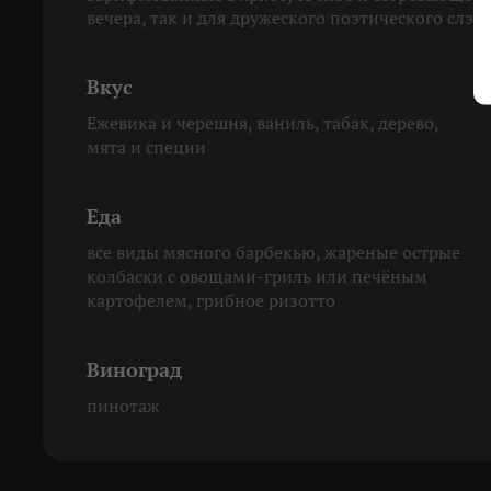
вечера, так и для дружеского поэтического слэм
Вкус
Ежевика и черешня, ваниль, табак, дерево,
мята и специи
Еда
все виды мясного барбекью, жареные острые
колбаски с овощами-гриль или печёным
картофелем, грибное ризотто
Виноград
пинотаж