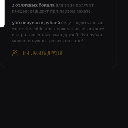
для вина получит
2 отличных бокала
каждый ваш друг при первом заказе.
будут падать на ваш
500 бонусных рублей
счет в Invisible при первом заказе каждого
из приглашенных вами друзей. Эти рубли
можно и нужно тратить на вино!
ПРИГЛАСИТЬ ДРУЗЕЙ