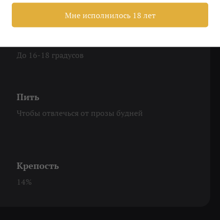
а.
Мне исполнилось 18 лет
Охладить
До 16-18 градусов
Пить
Чтобы отвлечься от прозы будней
Крепость
14%