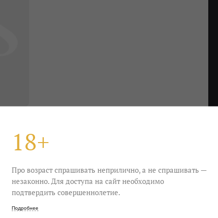
18+
Про возраст спрашивать неприлично, а не спрашивать —
незаконно. Для доступа на сайт необходимо
амиксует в соседних строчках «кровь» и «любовь»,
подтвердить совершеннолетие.
чонок с лесными и садовыми ягодами,
сё сплошь добрые знакомые, изящно
Подробнее
ино. Подойдёт как для сольного творческого