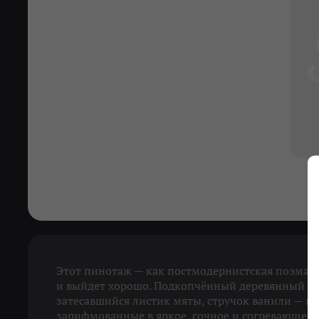
Этот пинотаж — как постмодернистская поэма: з
и выйдет хорошо. Подкопчённый деревянный бо
затесавшийся листик мяты, стручок ванили — в
зарифмованные в яркое, сочное и согревающее в