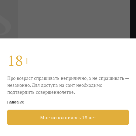
18+
Про возраст спрашивать неприлично, а не спрашивать —
незаконно. Для доступа на сайт необходимо
подтвердить совершеннолетие.
Подробнее
а фокаччей с розмарином и предчувствием стейка.
Мне исполнилось 18 лет
 розмарин, но в то же время кокетливые вишни.
ечь на диван, то плодотворно, с книгой, ну или