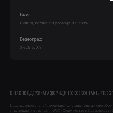
Вкус
Вишня, копченый розмарин и мята
Виноград
Syrah 100%
О НАС
ПОДДЕРЖКА
FAQ
ЮРИДИЧЕСКОЕ
КОНТАКТЫ
TELEG
Продажа алкогольной продукции дистанционным способом не
следующих магазинах: — ООО «Содружество и Партнёрство» (ИН