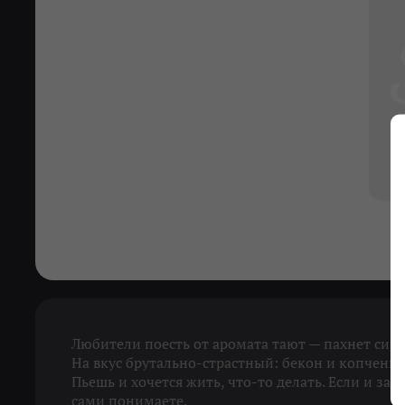
Любители поесть от аромата тают — пахнет сир
На вкус брутально-страстный: бекон и копченый
Пьешь и хочется жить, что-то делать. Если и зал
сами понимаете.