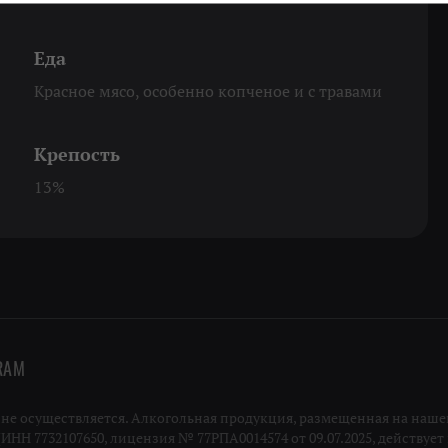
Еда
Красное мясо, особенно копченое и с травами
Крепость
13%
RAM
 осуществляется. Алкогольная продукция, размещенная на нашей
Н 7732107650, лицензия № 77РПА0014574 от 09.07.2025, действует п