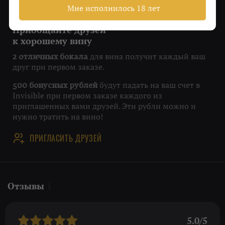
Мне исполнилось 18 лет
Приобщайте друзей
к хорошему вину
для вина получит каждый ваш
2 отличных бокала
друг при первом заказе.
будут падать на ваш счет в
500 бонусных рублей
Invisible при первом заказе каждого из
приглашенных вами друзей. Эти рубли можно и
нужно тратить на вино!
ПРИГЛАСИТЬ ДРУЗЕЙ
Отзывы
1
5.0/5