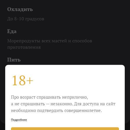
Охладить
До 8-10 градусов
Еда
Морепродукты всех мастей и способов
приготовления
Пить
Когда хочется беззаботности
18+
Виноград
шардоне, айрен, виура
Про возраст спрашивать неприлично,
Крепость
а не спрашивать — незаконно. Для доступа на сайт
необходимо подтвердить совершеннолетие.
11%
Подробнее